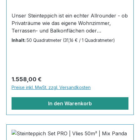
Unser Steinteppich ist ein echter Allrounder - ob
Privaträume wie das eigene Wohnzimmer,
Terrassen- und Balkonflächen oder
Gewerbeobjekte und Austellungsräume; unsere
Inhalt:
50 Quadratmeter
(31,16 € / 1 Quadratmeter)
Steinteppiche sind robust, pflegeleicht und
verleihen jedem Raum ein edles Ambiente. Dank
der Lösemittelfreiheit eignen sie sich für
sämtliche Innenräume, sind leicht zu reinigen
und einfach zu verlegen. Stöbern Sie in unserem
Regulärer Preis:
1.558,00 €
Shop nach Ihrer Lieblingsfarbe und legen Sie
Preise inkl. MwSt. zzgl. Versandkosten
gleich los!Inhalt 20x25kg Marmorsteine 10kg
Grundierung AT-EG30 40kg
In den Warenkorb