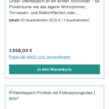
Unser Steinteppich ist ein echter Allrounder - ob
Privaträume wie das eigene Wohnzimmer,
Terrassen- und Balkonflächen oder
Gewerbeobjekte und Austellungsräume; unsere
Inhalt:
50 Quadratmeter
(31,16 € / 1 Quadratmeter)
Steinteppiche sind robust, pflegeleicht und
verleihen jedem Raum ein edles Ambiente. Dank
der Lösemittelfreiheit eignen sie sich für
sämtliche Innenräume, sind leicht zu reinigen
und einfach zu verlegen. Stöbern Sie in unserem
Regulärer Preis:
1.558,00 €
Shop nach Ihrer Lieblingsfarbe und legen Sie
Preise inkl. MwSt. zzgl. Versandkosten
gleich los!Inhalt 20x25kg Marmorsteine 10kg
Grundierung AT-EG30 40kg
In den Warenkorb