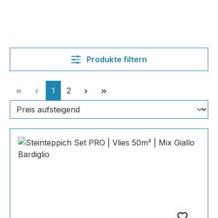
Produkte filtern
Seite
Seite
1
2