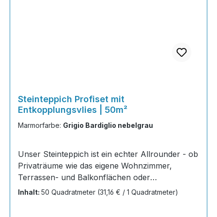
Steinteppich Profiset mit
Entkopplungsvlies | 50m²
Marmorfarbe:
Grigio Bardiglio nebelgrau
Unser Steinteppich ist ein echter Allrounder - ob
Privaträume wie das eigene Wohnzimmer,
Terrassen- und Balkonflächen oder
Gewerbeobjekte und Austellungsräume; unsere
Inhalt:
50 Quadratmeter
(31,16 € / 1 Quadratmeter)
Steinteppiche sind robust, pflegeleicht und
verleihen jedem Raum ein edles Ambiente. Dank