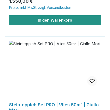
Regulärer Preis:
1.558,00 €
Shop nach Ihrer Lieblingsfarbe und legen Sie
Preise inkl. MwSt. zzgl. Versandkosten
gleich los!Inhalt 20x25kg Marmorsteine 10kg
Grundierung AT-EG30 40kg
In den Warenkorb
Steinteppich Set PRO | Vlies 50m² | Giallo