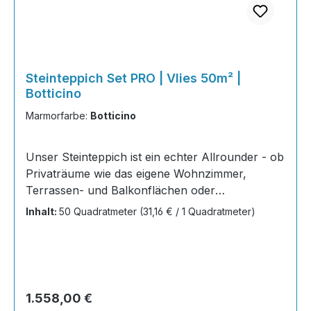
Steinteppich Set PRO | Vlies 50m² |
Botticino
Marmorfarbe:
Botticino
Unser Steinteppich ist ein echter Allrounder - ob
Privaträume wie das eigene Wohnzimmer,
Terrassen- und Balkonflächen oder
Gewerbeobjekte und Austellungsräume; unsere
Inhalt:
50 Quadratmeter
(31,16 € / 1 Quadratmeter)
Steinteppiche sind robust, pflegeleicht und
verleihen jedem Raum ein edles Ambiente. Dank
der Lösemittelfreiheit eignen sie sich für
sämtliche Innenräume, sind leicht zu reinigen
und einfach zu verlegen. Stöbern Sie in unserem
Regulärer Preis:
1.558,00 €
Shop nach Ihrer Lieblingsfarbe und legen Sie