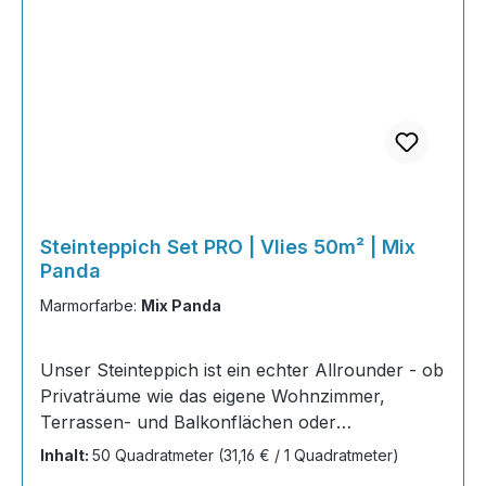
Steinteppich Set PRO | Vlies 50m² | Mix
Panda
Marmorfarbe:
Mix Panda
Unser Steinteppich ist ein echter Allrounder - ob
Privaträume wie das eigene Wohnzimmer,
Terrassen- und Balkonflächen oder
Gewerbeobjekte und Austellungsräume; unsere
Inhalt:
50 Quadratmeter
(31,16 € / 1 Quadratmeter)
Steinteppiche sind robust, pflegeleicht und