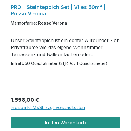
PRO - Steinteppich Set | Vlies 50m² |
Rosso Verona
Marmorfarbe:
Rosso Verona
Unser Steinteppich ist ein echter Allrounder - ob
Privaträume wie das eigene Wohnzimmer,
Terrassen- und Balkonflächen oder
Gewerbeobjekte und Austellungsräume; unsere
Inhalt:
50 Quadratmeter
(31,16 € / 1 Quadratmeter)
Steinteppiche sind robust, pflegeleicht und
verleihen jedem Raum ein edles Ambiente. Dank
der Lösemittelfreiheit eignen sie sich für
sämtliche Innenräume, sind leicht zu reinigen
und einfach zu verlegen. Stöbern Sie in unserem
Regulärer Preis:
1.558,00 €
Shop nach Ihrer Lieblingsfarbe und legen Sie
Preise inkl. MwSt. zzgl. Versandkosten
gleich los!Inhalt 20x25kg Marmorsteine 10kg
Grundierung AT-EG30 40kg
In den Warenkorb