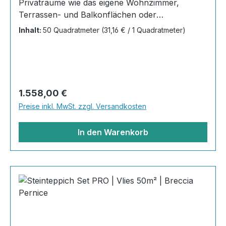
Privaträume wie das eigene Wohnzimmer,
Terrassen- und Balkonflächen oder
Gewerbeobjekte und Austellungsräume; unsere
Inhalt:
50 Quadratmeter
(31,16 € / 1 Quadratmeter)
Steinteppiche sind robust, pflegeleicht und
verleihen jedem Raum ein edles Ambiente. Dank
der Lösemittelfreiheit eignen sie sich für
sämtliche Innenräume, sind leicht zu reinigen
und einfach zu verlegen. Stöbern Sie in unserem
Regulärer Preis:
1.558,00 €
Shop nach Ihrer Lieblingsfarbe und legen Sie
Preise inkl. MwSt. zzgl. Versandkosten
gleich los!Inhalt 20x25kg Marmorsteine 10kg
Grundierung AT-EG30 40kg
In den Warenkorb