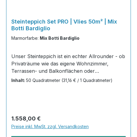
Steinteppich Set PRO | Vlies 50m² | Mix
Botti Bardiglio
Marmorfarbe:
Mix Botti Bardiglio
Unser Steinteppich ist ein echter Allrounder - ob
Privaträume wie das eigene Wohnzimmer,
Terrassen- und Balkonflächen oder
Gewerbeobjekte und Austellungsräume; unsere
Inhalt:
50 Quadratmeter
(31,16 € / 1 Quadratmeter)
Steinteppiche sind robust, pflegeleicht und
verleihen jedem Raum ein edles Ambiente. Dank
der Lösemittelfreiheit eignen sie sich für
sämtliche Innenräume, sind leicht zu reinigen
und einfach zu verlegen. Stöbern Sie in unserem
Regulärer Preis:
1.558,00 €
Shop nach Ihrer Lieblingsfarbe und legen Sie
Preise inkl. MwSt. zzgl. Versandkosten
gleich los!Inhalt 20x25kg Marmorsteine 10kg