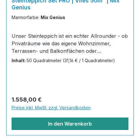
Steinteppich Set PRO | Vlies 50m² | Mix
Genius
Marmorfarbe:
Mix Genius
Unser Steinteppich ist ein echter Allrounder - ob
Privaträume wie das eigene Wohnzimmer,
Terrassen- und Balkonflächen oder
Gewerbeobjekte und Austellungsräume; unsere
Inhalt:
50 Quadratmeter
(31,16 € / 1 Quadratmeter)
Steinteppiche sind robust, pflegeleicht und
verleihen jedem Raum ein edles Ambiente. Dank
der Lösemittelfreiheit eignen sie sich für
sämtliche Innenräume, sind leicht zu reinigen
und einfach zu verlegen. Stöbern Sie in unserem
Regulärer Preis:
1.558,00 €
Shop nach Ihrer Lieblingsfarbe und legen Sie
Preise inkl. MwSt. zzgl. Versandkosten
gleich los!Inhalt 20x25kg Marmorsteine 10kg
Grundierung AT-EG30 40kg
In den Warenkorb