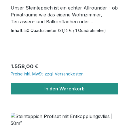
Unser Steinteppich ist ein echter Allrounder - ob
Privaträume wie das eigene Wohnzimmer,
Terrassen- und Balkonflächen oder
Gewerbeobjekte und Austellungsräume; unsere
Inhalt:
50 Quadratmeter
(31,16 € / 1 Quadratmeter)
Steinteppiche sind robust, pflegeleicht und
verleihen jedem Raum ein edles Ambiente. Dank
der Lösemittelfreiheit eignen sie sich für
sämtliche Innenräume, sind leicht zu reinigen
und einfach zu verlegen. Stöbern Sie in unserem
Regulärer Preis:
1.558,00 €
Shop nach Ihrer Lieblingsfarbe und legen Sie
Preise inkl. MwSt. zzgl. Versandkosten
gleich los!Inhalt 20x25kg Marmorsteine 10kg
Grundierung AT-EG30 40kg
In den Warenkorb