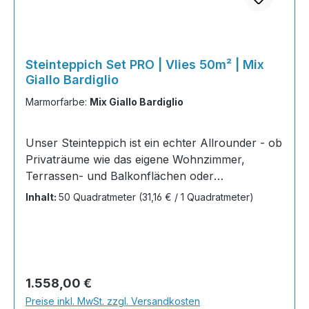
Steinteppich Set PRO | Vlies 50m² | Mix
Giallo Bardiglio
Marmorfarbe:
Mix Giallo Bardiglio
Unser Steinteppich ist ein echter Allrounder - ob
Privaträume wie das eigene Wohnzimmer,
Terrassen- und Balkonflächen oder
Gewerbeobjekte und Austellungsräume; unsere
Inhalt:
50 Quadratmeter
(31,16 € / 1 Quadratmeter)
Steinteppiche sind robust, pflegeleicht und
verleihen jedem Raum ein edles Ambiente. Dank
der Lösemittelfreiheit eignen sie sich für
sämtliche Innenräume, sind leicht zu reinigen
und einfach zu verlegen. Stöbern Sie in unserem
Regulärer Preis:
1.558,00 €
Shop nach Ihrer Lieblingsfarbe und legen Sie
Preise inkl. MwSt. zzgl. Versandkosten
gleich los. Inhalt 20x25 kg Marmorsteine 10 kg