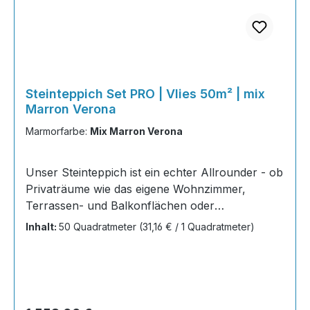
Steinteppich Set PRO | Vlies 50m² | mix
Marron Verona
Marmorfarbe:
Mix Marron Verona
Unser Steinteppich ist ein echter Allrounder - ob
Privaträume wie das eigene Wohnzimmer,
Terrassen- und Balkonflächen oder
Gewerbeobjekte und Austellungsräume; unsere
Inhalt:
50 Quadratmeter
(31,16 € / 1 Quadratmeter)
Steinteppiche sind robust, pflegeleicht und
verleihen jedem Raum ein edles Ambiente. Dank
der Lösemittelfreiheit eignen sie sich für
sämtliche Innenräume, sind leicht zu reinigen
und einfach zu verlegen. Stöbern Sie in unserem