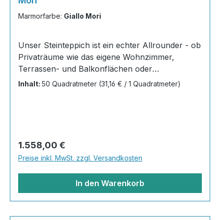
Mori
Marmorfarbe:
Giallo Mori
Unser Steinteppich ist ein echter Allrounder - ob
Privaträume wie das eigene Wohnzimmer,
Terrassen- und Balkonflächen oder
Gewerbeobjekte und Austellungsräume; unsere
Inhalt:
50 Quadratmeter
(31,16 € / 1 Quadratmeter)
Steinteppiche sind robust, pflegeleicht und
verleihen jedem Raum ein edles Ambiente. Dank
der Lösemittelfreiheit eignen sie sich für
sämtliche Innenräume, sind leicht zu reinigen
und einfach zu verlegen. Stöbern Sie in unserem
Regulärer Preis:
1.558,00 €
Shop nach Ihrer Lieblingsfarbe und legen Sie
Preise inkl. MwSt. zzgl. Versandkosten
gleich los!Inhalt 20x25kg Marmorsteine 10kg
Grundierung AT-EG30 40kg
In den Warenkorb