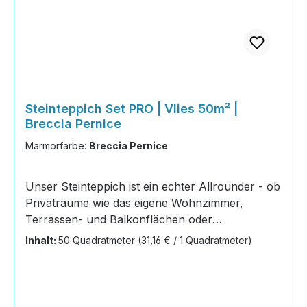
Steinteppich Set PRO | Vlies 50m² |
Breccia Pernice
Marmorfarbe:
Breccia Pernice
Unser Steinteppich ist ein echter Allrounder - ob
Privaträume wie das eigene Wohnzimmer,
Terrassen- und Balkonflächen oder
Gewerbeobjekte und Austellungsräume; unsere
Inhalt:
50 Quadratmeter
(31,16 € / 1 Quadratmeter)
Steinteppiche sind robust, pflegeleicht und
verleihen jedem Raum ein edles Ambiente. Dank
der Lösemittelfreiheit eignen sie sich für
sämtliche Innenräume, sind leicht zu reinigen