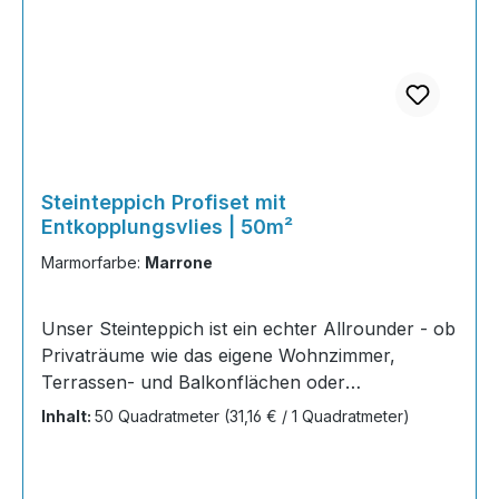
Steinteppich Profiset mit
Entkopplungsvlies | 50m²
Marmorfarbe:
Marrone
Unser Steinteppich ist ein echter Allrounder - ob
Privaträume wie das eigene Wohnzimmer,
Terrassen- und Balkonflächen oder
Gewerbeobjekte und Austellungsräume; unsere
Inhalt:
50 Quadratmeter
(31,16 € / 1 Quadratmeter)
Steinteppiche sind robust, pflegeleicht und
verleihen jedem Raum ein edles Ambiente. Dank
der Lösemittelfreiheit eignen sie sich für