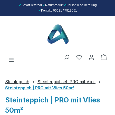
Sofort lieferbar
Naturprodukt
Persönliche Beratung
Kontakt: 05621 / 7819651
Zum Hauptinhalt springen
Du hast 0 Produ
Ware
Steinteppich
Steinteppichset: PRO mit Vlies
Steinteppich | PRO mit Vlies 50m²
Steinteppich | PRO mit Vlies
50m²