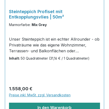
Steinteppich Profiset mit
Entkopplungsvlies | 50m²
Marmorfarbe:
Mix Grey
Unser Steinteppich ist ein echter Allrounder - ob
Privaträume wie das eigene Wohnzimmer,
Terrassen- und Balkonflächen oder
Gewerbeobjekte und Austellungsräume; unsere
Inhalt:
50 Quadratmeter
(31,16 € / 1 Quadratmeter)
Steinteppiche sind robust, pflegeleicht und
verleihen jedem Raum ein edles Ambiente. Dank
der Lösemittelfreiheit eignen sie sich für
sämtliche Innenräume, sind leicht zu reinigen
und einfach zu verlegen. Stöbern Sie in unserem
Regulärer Preis:
1.558,00 €
Shop nach Ihrer Lieblingsfarbe und legen Sie
Preise inkl. MwSt. zzgl. Versandkosten
gleich los!Inhalt 20x25kg Marmorsteine 10kg
Grundierung AT-EG30 40kg
In den Warenkorb