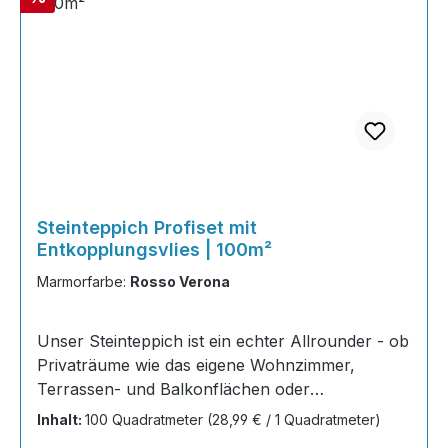
Steinteppich Profiset mit
Entkopplungsvlies | 100m²
Marmorfarbe:
Rosso Verona
Unser Steinteppich ist ein echter Allrounder - ob
Privaträume wie das eigene Wohnzimmer,
Terrassen- und Balkonflächen oder
Gewerbeobjekte und Austellungsräume; unsere
Inhalt:
100 Quadratmeter
(28,99 € / 1 Quadratmeter)
Steinteppiche sind robust, pflegeleicht und