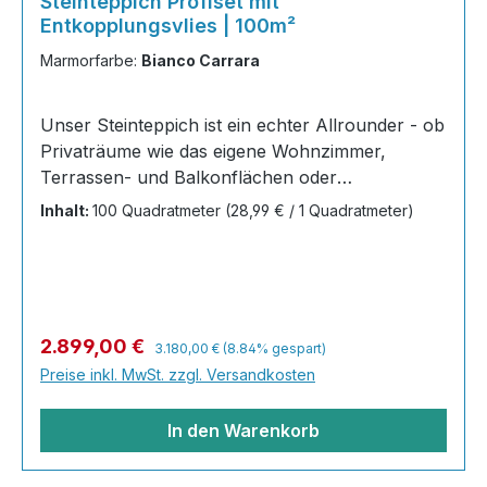
Steinteppich Profiset mit
Entkopplungsvlies | 100m²
Marmorfarbe:
Bianco Carrara
Unser Steinteppich ist ein echter Allrounder - ob
Privaträume wie das eigene Wohnzimmer,
Terrassen- und Balkonflächen oder
Gewerbeobjekte und Austellungsräume; unsere
Inhalt:
100 Quadratmeter
(28,99 € / 1 Quadratmeter)
Steinteppiche sind robust, pflegeleicht und
verleihen jedem Raum ein edles Ambiente. Dank
der Lösemittelfreiheit eignen sie sich für
sämtliche Innenräume, sind leicht zu reinigen
und einfach zu verlegen. Stöbern Sie in unserem
Regulärer Preis:
Verkaufspreis:
2.899,00 €
3.180,00 €
(8.84% gespart)
Shop nach Ihrer Lieblingsfarbe und legen Sie
Preise inkl. MwSt. zzgl. Versandkosten
gleich los! Inhalt 40x25kg Marmorsteine 20 kg
Grundierung AT-EG 30 80
In den Warenkorb