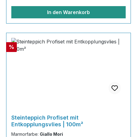
Grundierung AT-EG 30 80
In den Warenkorb
Rabatt
%
Steinteppich Profiset mit
Entkopplungsvlies | 100m²
Marmorfarbe:
Giallo Mori