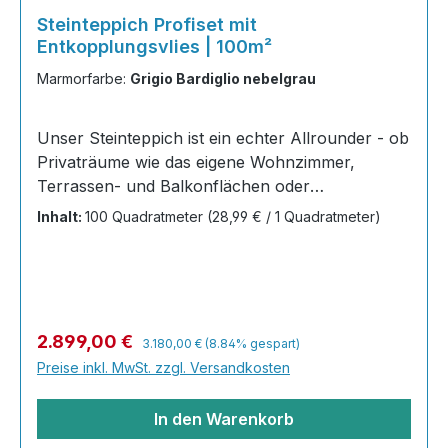
Steinteppich Profiset mit
Entkopplungsvlies | 100m²
Marmorfarbe:
Grigio Bardiglio nebelgrau
Unser Steinteppich ist ein echter Allrounder - ob
Privaträume wie das eigene Wohnzimmer,
Terrassen- und Balkonflächen oder
Gewerbeobjekte und Austellungsräume; unsere
Inhalt:
100 Quadratmeter
(28,99 € / 1 Quadratmeter)
Steinteppiche sind robust, pflegeleicht und
verleihen jedem Raum ein edles Ambiente. Dank
der Lösemittelfreiheit eignen sie sich für
sämtliche Innenräume, sind leicht zu reinigen
und einfach zu verlegen. Stöbern Sie in unserem
Regulärer Preis:
Verkaufspreis:
2.899,00 €
3.180,00 €
(8.84% gespart)
Shop nach Ihrer Lieblingsfarbe und legen Sie
Preise inkl. MwSt. zzgl. Versandkosten
gleich los! Inhalt 40x25kg Marmorsteine 20 kg
Grundierung AT-EG 30 80
In den Warenkorb