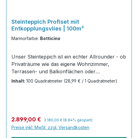
Steinteppich Profiset mit
Entkopplungsvlies | 100m²
Marmorfarbe:
Botticino
Unser Steinteppich ist ein echter Allrounder - ob
Privaträume wie das eigene Wohnzimmer,
Terrassen- und Balkonflächen oder
Gewerbeobjekte und Austellungsräume; unsere
Inhalt:
100 Quadratmeter
(28,99 € / 1 Quadratmeter)
Steinteppiche sind robust, pflegeleicht und
verleihen jedem Raum ein edles Ambiente. Dank
der Lösemittelfreiheit eignen sie sich für
sämtliche Innenräume, sind leicht zu reinigen
und einfach zu verlegen. Stöbern Sie in unserem
Regulärer Preis:
Verkaufspreis:
2.899,00 €
3.180,00 €
(8.84% gespart)
Shop nach Ihrer Lieblingsfarbe und legen Sie
Preise inkl. MwSt. zzgl. Versandkosten
gleich los! Inhalt 40x25kg Marmorsteine 20 kg