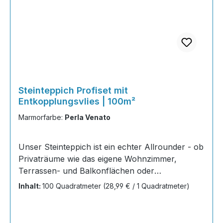
Steinteppich Profiset mit
Entkopplungsvlies | 100m²
Marmorfarbe:
Perla Venato
Unser Steinteppich ist ein echter Allrounder - ob
Privaträume wie das eigene Wohnzimmer,
Terrassen- und Balkonflächen oder
Gewerbeobjekte und Austellungsräume; unsere
Inhalt:
100 Quadratmeter
(28,99 € / 1 Quadratmeter)
Steinteppiche sind robust, pflegeleicht und
verleihen jedem Raum ein edles Ambiente. Dank
der Lösemittelfreiheit eignen sie sich für