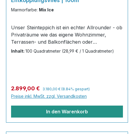
Entkopplungsvlies | 100m²
Marmorfarbe:
Mix Ice
Unser Steinteppich ist ein echter Allrounder - ob
Privaträume wie das eigene Wohnzimmer,
Terrassen- und Balkonflächen oder
Gewerbeobjekte und Austellungsräume; unsere
Inhalt:
100 Quadratmeter
(28,99 € / 1 Quadratmeter)
Steinteppiche sind robust, pflegeleicht und
verleihen jedem Raum ein edles Ambiente. Dank
der Lösemittelfreiheit eignen sie sich für
sämtliche Innenräume, sind leicht zu reinigen
und einfach zu verlegen. Stöbern Sie in unserem
Regulärer Preis:
Verkaufspreis:
2.899,00 €
3.180,00 €
(8.84% gespart)
Shop nach Ihrer Lieblingsfarbe und legen Sie
Preise inkl. MwSt. zzgl. Versandkosten
gleich los! Inhalt 40x25kg Marmorsteine 20 kg
Grundierung AT-EG 30 80
In den Warenkorb