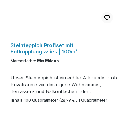
Steinteppich Profiset mit
Entkopplungsvlies | 100m²
Marmorfarbe:
Mix Milano
Unser Steinteppich ist ein echter Allrounder - ob
Privaträume wie das eigene Wohnzimmer,
Terrassen- und Balkonflächen oder
Gewerbeobjekte und Austellungsräume; unsere
Inhalt:
100 Quadratmeter
(28,99 € / 1 Quadratmeter)
Steinteppiche sind robust, pflegeleicht und
verleihen jedem Raum ein edles Ambiente. Dank
der Lösemittelfreiheit eignen sie sich für
sämtliche Innenräume, sind leicht zu reinigen