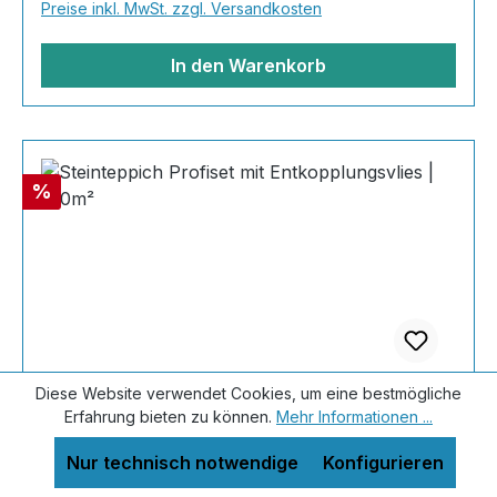
Preise inkl. MwSt. zzgl. Versandkosten
gleich los! Inhalt 40x25kg Marmorsteine 20 kg
Grundierung AT-EG 30 80
In den Warenkorb
Rabatt
%
Diese Website verwendet Cookies, um eine bestmögliche
Erfahrung bieten zu können.
Mehr Informationen ...
Steinteppich Profiset mit
Nur technisch notwendige
Konfigurieren
Entkopplungsvlies | 100m²