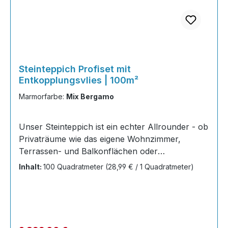
Steinteppich Profiset mit
Entkopplungsvlies | 100m²
Marmorfarbe:
Mix Bergamo
Unser Steinteppich ist ein echter Allrounder - ob
Privaträume wie das eigene Wohnzimmer,
Terrassen- und Balkonflächen oder
Gewerbeobjekte und Austellungsräume; unsere
Inhalt:
100 Quadratmeter
(28,99 € / 1 Quadratmeter)
Steinteppiche sind robust, pflegeleicht und
verleihen jedem Raum ein edles Ambiente. Dank
der Lösemittelfreiheit eignen sie sich für
sämtliche Innenräume, sind leicht zu reinigen
und einfach zu verlegen. Stöbern Sie in unserem
Regulärer Preis: