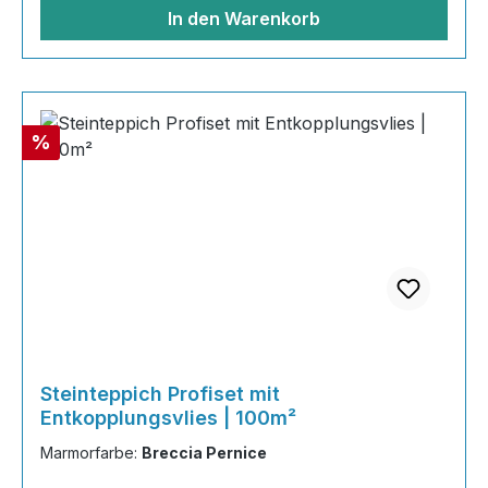
Grundierung AT-EG 30 80
In den Warenkorb
Rabatt
%
Steinteppich Profiset mit
Entkopplungsvlies | 100m²
Marmorfarbe:
Breccia Pernice