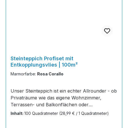
Steinteppich Profiset mit
Entkopplungsvlies | 100m²
Marmorfarbe:
Rosa Corallo
Unser Steinteppich ist ein echter Allrounder - ob
Privaträume wie das eigene Wohnzimmer,
Terrassen- und Balkonflächen oder
Gewerbeobjekte und Austellungsräume; unsere
Inhalt:
100 Quadratmeter
(28,99 € / 1 Quadratmeter)
Steinteppiche sind robust, pflegeleicht und
verleihen jedem Raum ein edles Ambiente. Dank