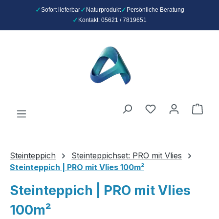
Sofort lieferbar
Naturprodukt
Persönliche Beratung
Kontakt: 05621 / 7819651
Zum Hauptinhalt springen
Du hast 0 Produ
Ware
Steinteppich
Steinteppichset: PRO mit Vlies
Steinteppich | PRO mit Vlies 100m²
Steinteppich | PRO mit Vlies
100m²