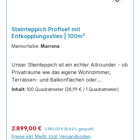
Steinteppich Profiset mit
Entkopplungsvlies | 100m²
Marmorfarbe:
Marrone
Unser Steinteppich ist ein echter Allrounder - ob
Privaträume wie das eigene Wohnzimmer,
Terrassen- und Balkonflächen oder
Gewerbeobjekte und Austellungsräume; unsere
Inhalt:
100 Quadratmeter
(28,99 € / 1 Quadratmeter)
Steinteppiche sind robust, pflegeleicht und
verleihen jedem Raum ein edles Ambiente. Dank
der Lösemittelfreiheit eignen sie sich für
sämtliche Innenräume, sind leicht zu reinigen
und einfach zu verlegen. Stöbern Sie in unserem
Regulärer Preis:
Verkaufspreis:
2.899,00 €
3.180,00 €
(8.84% gespart)
Shop nach Ihrer Lieblingsfarbe und legen Sie
Preise inkl. MwSt. zzgl. Versandkosten
gleich los! Inhalt 40x25kg Marmorsteine 20 kg