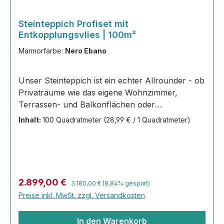
Steinteppich Profiset mit
Entkopplungsvlies | 100m²
Marmorfarbe:
Nero Ebano
Unser Steinteppich ist ein echter Allrounder - ob
Privaträume wie das eigene Wohnzimmer,
Terrassen- und Balkonflächen oder
Gewerbeobjekte und Austellungsräume; unsere
Inhalt:
100 Quadratmeter
(28,99 € / 1 Quadratmeter)
Steinteppiche sind robust, pflegeleicht und
verleihen jedem Raum ein edles Ambiente. Dank
der Lösemittelfreiheit eignen sie sich für
sämtliche Innenräume, sind leicht zu reinigen
und einfach zu verlegen. Stöbern Sie in unserem
Regulärer Preis:
Verkaufspreis:
2.899,00 €
3.180,00 €
(8.84% gespart)
Shop nach Ihrer Lieblingsfarbe und legen Sie
Preise inkl. MwSt. zzgl. Versandkosten
gleich los! Inhalt 40x25kg Marmorsteine 20 kg
Grundierung AT-EG 30 80
In den Warenkorb