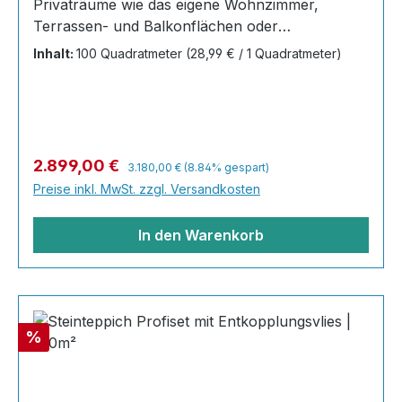
Privaträume wie das eigene Wohnzimmer,
Terrassen- und Balkonflächen oder
Gewerbeobjekte und Austellungsräume; unsere
Inhalt:
100 Quadratmeter
(28,99 € / 1 Quadratmeter)
Steinteppiche sind robust, pflegeleicht und
verleihen jedem Raum ein edles Ambiente. Dank
der Lösemittelfreiheit eignen sie sich für
sämtliche Innenräume, sind leicht zu reinigen
und einfach zu verlegen. Stöbern Sie in unserem
Regulärer Preis:
Verkaufspreis:
2.899,00 €
3.180,00 €
(8.84% gespart)
Shop nach Ihrer Lieblingsfarbe und legen Sie
Preise inkl. MwSt. zzgl. Versandkosten
gleich los! Inhalt 40x25kg Marmorsteine 20 kg
Grundierung AT-EG 30 80
In den Warenkorb
Rabatt
%