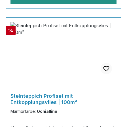
Rabatt
%
Steinteppich Profiset mit
Entkopplungsvlies | 100m²
Marmorfarbe:
Ochiallino