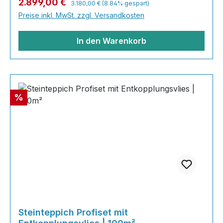
Verkaufspreis:
2.899,00 €
3.180,00 €
(8.84% gespart)
Shop nach Ihrer Lieblingsfarbe und legen Sie
Preise inkl. MwSt. zzgl. Versandkosten
gleich los! Inhalt 40x25kg Marmorsteine 20 kg
Grundierung AT-EG 30 80
In den Warenkorb
Rabatt
%
Steinteppich Profiset mit