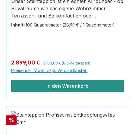
Unser Steinteppich ist ein echter Allrounder - ob
Privaträume wie das eigene Wohnzimmer,
Terrassen- und Balkonflächen oder
Gewerbeobjekte und Austellungsräume; unsere
Inhalt:
100 Quadratmeter
(28,99 € / 1 Quadratmeter)
Steinteppiche sind robust, pflegeleicht und
verleihen jedem Raum ein edles Ambiente. Dank
der Lösemittelfreiheit eignen sie sich für
sämtliche Innenräume, sind leicht zu reinigen
und einfach zu verlegen. Stöbern Sie in unserem
Regulärer Preis:
Verkaufspreis:
2.899,00 €
3.180,00 €
(8.84% gespart)
Shop nach Ihrer Lieblingsfarbe und legen Sie
Preise inkl. MwSt. zzgl. Versandkosten
gleich los! Inhalt 40x25kg Marmorsteine 20 kg
Grundierung AT-EG 30 80
In den Warenkorb
Rabatt
%