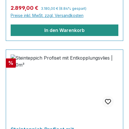
und einfach zu verlegen. Stöbern Sie in unserem
Regulärer Preis:
Verkaufspreis:
2.899,00 €
3.180,00 €
(8.84% gespart)
Shop nach Ihrer Lieblingsfarbe und legen Sie
Preise inkl. MwSt. zzgl. Versandkosten
gleich los! Inhalt 40x25kg Marmorsteine 20 kg
Grundierung AT-EG 30 80
In den Warenkorb
Rabatt
%