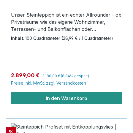
Unser Steinteppich ist ein echter Allrounder - ob
Privaträume wie das eigene Wohnzimmer,
Terrassen- und Balkonflächen oder
Gewerbeobjekte und Austellungsräume; unsere
Inhalt:
100 Quadratmeter
(28,99 € / 1 Quadratmeter)
Steinteppiche sind robust, pflegeleicht und
verleihen jedem Raum ein edles Ambiente. Dank
der Lösemittelfreiheit eignen sie sich für
sämtliche Innenräume, sind leicht zu reinigen
und einfach zu verlegen. Stöbern Sie in unserem
Regulärer Preis:
Verkaufspreis:
2.899,00 €
3.180,00 €
(8.84% gespart)
Shop nach Ihrer Lieblingsfarbe und legen Sie
Preise inkl. MwSt. zzgl. Versandkosten
gleich los! Inhalt 40x25kg Marmorsteine 20 kg
Grundierung AT-EG 30 80
In den Warenkorb
Rabatt
%