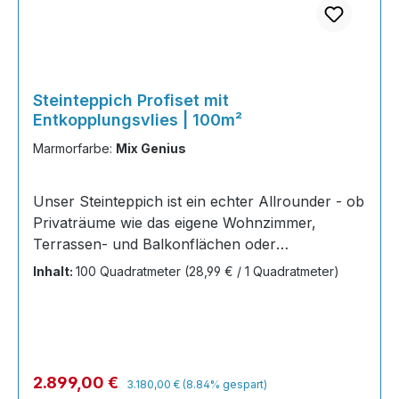
Steinteppich Profiset mit
Entkopplungsvlies | 100m²
Marmorfarbe:
Mix Genius
Unser Steinteppich ist ein echter Allrounder - ob
Privaträume wie das eigene Wohnzimmer,
Terrassen- und Balkonflächen oder
Gewerbeobjekte und Austellungsräume; unsere
Inhalt:
100 Quadratmeter
(28,99 € / 1 Quadratmeter)
Steinteppiche sind robust, pflegeleicht und
verleihen jedem Raum ein edles Ambiente. Dank
der Lösemittelfreiheit eignen sie sich für
sämtliche Innenräume, sind leicht zu reinigen
und einfach zu verlegen. Stöbern Sie in unserem
Regulärer Preis:
Verkaufspreis:
2.899,00 €
3.180,00 €
(8.84% gespart)
Shop nach Ihrer Lieblingsfarbe und legen Sie