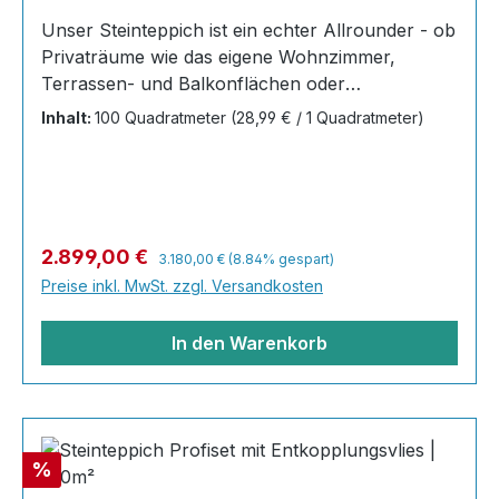
Unser Steinteppich ist ein echter Allrounder - ob
Privaträume wie das eigene Wohnzimmer,
Terrassen- und Balkonflächen oder
Gewerbeobjekte und Austellungsräume; unsere
Inhalt:
100 Quadratmeter
(28,99 € / 1 Quadratmeter)
Steinteppiche sind robust, pflegeleicht und
verleihen jedem Raum ein edles Ambiente. Dank
der Lösemittelfreiheit eignen sie sich für
sämtliche Innenräume, sind leicht zu reinigen
und einfach zu verlegen. Stöbern Sie in unserem
Regulärer Preis:
Verkaufspreis:
2.899,00 €
3.180,00 €
(8.84% gespart)
Shop nach Ihrer Lieblingsfarbe und legen Sie
Preise inkl. MwSt. zzgl. Versandkosten
gleich los! Inhalt 40x25kg Marmorsteine 20 kg
Grundierung AT-EG 30 80
In den Warenkorb
Rabatt
%