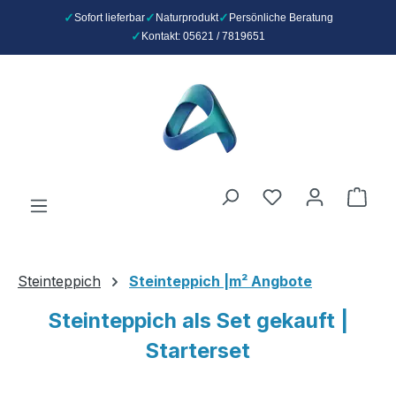
Sofort lieferbar
Naturprodukt
Persönliche Beratung
Kontakt: 05621 / 7819651
Zum Hauptinhalt springen
Du hast 0 Produ
Ware
Steinteppich
Steinteppich |m² Angbote
Steinteppich als Set gekauft |
Starterset