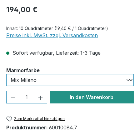
Regulärer Preis:
194,00 €
Inhalt:
10 Quadratmeter
(19,40 € / 1 Quadratmeter)
Preise inkl. MwSt. zzgl. Versandkosten
Sofort verfügbar, Lieferzeit: 1-3 Tage
auswählen
Marmorfarbe
Produkt Anzahl: Gib den gewünschten We
In den Warenkorb
Zum Merkzettel hinzufügen
Produktnummer:
60010084.7