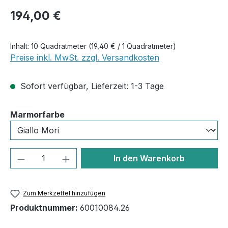
Regulärer Preis:
194,00 €
Inhalt:
10 Quadratmeter
(19,40 € / 1 Quadratmeter)
Preise inkl. MwSt. zzgl. Versandkosten
Sofort verfügbar, Lieferzeit: 1-3 Tage
auswählen
Marmorfarbe
Produkt Anzahl: Gib den gewünschten We
In den Warenkorb
Zum Merkzettel hinzufügen
Produktnummer:
60010084.26