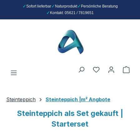
Sofort lieferbar
Naturprodukt
Persönliche Beratung
Kontakt: 05621 / 7819651
Zum Hauptinhalt springen
Du hast 0 Produ
Ware
Steinteppich
Steinteppich |m² Angbote
Steinteppich als Set gekauft |
Starterset