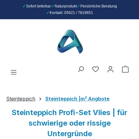
Sofort lieferbar
Naturprodukt
Persönliche Beratung
Kontakt: 05621 / 7819651
Zum Hauptinhalt springen
Du hast 0 Produ
Ware
Steinteppich
Steinteppich |m² Angbote
Steinteppich Profi-Set Vlies | für
schwierige oder rissige
Untergründe