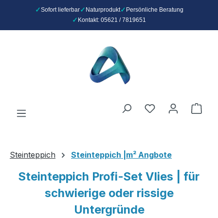
Sofort lieferbar
Naturprodukt
Persönliche Beratung
Kontakt: 05621 / 7819651
Zum Hauptinhalt springen
Du hast 0 Produ
Ware
Steinteppich
Steinteppich |m² Angbote
Steinteppich Profi-Set Vlies | für
schwierige oder rissige
Untergründe