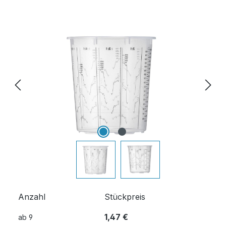
Bildergalerie überspringen
Anzahl
Stückpreis
1,47 €
ab
9