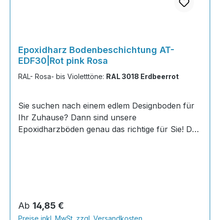
Epoxidharz Bodenbeschichtung AT-
EDF30|Rot pink Rosa
RAL- Rosa- bis Violetttöne:
RAL 3018 Erdbeerrot
Sie suchen nach einem edlem Designboden für
Ihr Zuhause? Dann sind unsere
Epoxidharzböden genau das richtige für Sie! Der
AT-EDF 30 ist einfach zu Verlegen, im
ausgehärteten Zustand extrem belastbar und
dank fugenfreier Oberfläche äußerst hygienisch
und schnell zu reinigen. Dank unserer großen
Farbauswahl ist für jeden was dabei - auch
Farbkombinationen sind möglich. Von edlen
Regulärer Preis:
Ab
14,85 €
Naturtönen bis knallig-bunt ist alles möglich!
Preise inkl. MwSt. zzgl. Versandkosten