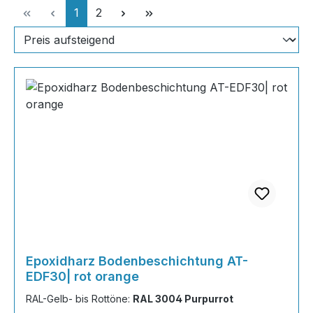
Seite
Seite
1
2
Epoxidharz Bodenbeschichtung AT-
EDF30| rot orange
RAL-Gelb- bis Rottöne:
RAL 3004 Purpurrot