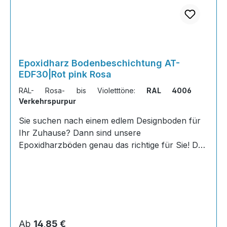
Epoxidharz Bodenbeschichtung AT-
EDF30|Rot pink Rosa
RAL- Rosa- bis Violetttöne:
RAL 4006
Verkehrspurpur
Sie suchen nach einem edlem Designboden für
Ihr Zuhause? Dann sind unsere
Epoxidharzböden genau das richtige für Sie! Der
AT-EDF 30 ist einfach zu Verlegen, im
ausgehärteten Zustand extrem belastbar und
dank fugenfreier Oberfläche äußerst hygienisch
und schnell zu reinigen. Dank unserer großen
Farbauswahl ist für jeden was dabei - auch
Farbkombinationen sind möglich. Von edlen
Regulärer Preis:
Ab
14,85 €