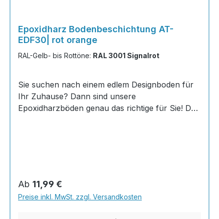
Epoxidharz Bodenbeschichtung AT-
EDF30| rot orange
RAL-Gelb- bis Rottöne:
RAL 3001 Signalrot
Sie suchen nach einem edlem Designboden für
Ihr Zuhause? Dann sind unsere
Epoxidharzböden genau das richtige für Sie! Der
AT-EDF 30 ist einfach zu Verlegen, im
ausgehärteten Zustand extrem belastbar und
dank fugenfreier Oberfläche äußerst hygienisch
und schnell zu reinigen. Dank unserer großen
Farbauswahl ist für jeden was dabei - auch
Farbkombinationen sind möglich. Von edlen
Regulärer Preis:
Ab
11,99 €
Naturtönen bis knallig-bunt ist alles möglich!
Preise inkl. MwSt. zzgl. Versandkosten
INHALT 667 Gramm Epoxidharz 330 Gramm
Härter 20 Gramm Farbpaste nach Wahl, RAL