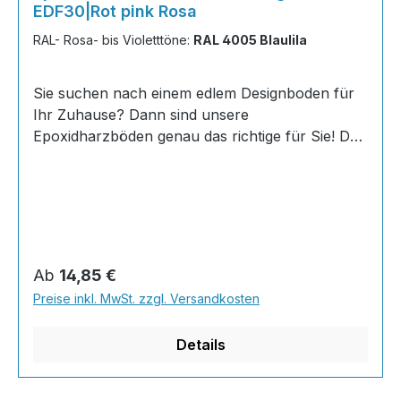
EDF30|Rot pink Rosa
RAL- Rosa- bis Violetttöne:
RAL 4005 Blaulila
Sie suchen nach einem edlem Designboden für
Ihr Zuhause? Dann sind unsere
Epoxidharzböden genau das richtige für Sie! Der
AT-EDF 30 ist einfach zu Verlegen, im
ausgehärteten Zustand extrem belastbar und
dank fugenfreier Oberfläche äußerst hygienisch
und schnell zu reinigen. Dank unserer großen
Farbauswahl ist für jeden was dabei - auch
Farbkombinationen sind möglich. Von edlen
Regulärer Preis:
Ab
14,85 €
Naturtönen bis knallig-bunt ist alles möglich!
Preise inkl. MwSt. zzgl. Versandkosten
Wenn Sie eine farbige Bodenbeschichtung
bestellt haben, können sie uns bequem über N
Details