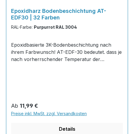
Epoxidharz Bodenbeschichtung AT-
EDF30 | 32 Farben
RAL-Farbe:
Purpurrot RAL 3004
Epoxidbasierte 3K-Bodenbeschichtung nach
ihrem Farbwunsch! AT-EDF-30 bedeutet. dass je
nach vorherrschender Temperatur der
Gelierpunkt bei 30 Minuten liegt. Ideal zum
Herstellen von glatten und ansatzfreien
Bodenflächen und zum Ausgleichen von
Unebenheiten im Innen- und Außenbereich.
INHALT je KG 310 Gramm Epoxidharz165 Gramm
Härter20 Gramm Farbpaste nach Wahl der RAL-
Regulärer Preis:
Ab
11,99 €
Farben505 Gramm Feststoff Eigenschaften
Preise inkl. MwSt. zzgl. Versandkosten
sichert den Boden gegen das Eindringen von
Flüssigkeit abfür Innen- und
Details
AußenbereicheGrun