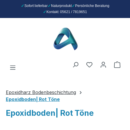
Sofort lieferbar
Naturprodukt
Persönliche Beratung
Kontakt: 05621 / 7819651
Zum Hauptinhalt springen
Du hast 0 Produ
Ware
Epoxidharz Bodenbeschichtung
Epoxidboden| Rot Töne
Epoxidboden| Rot Töne