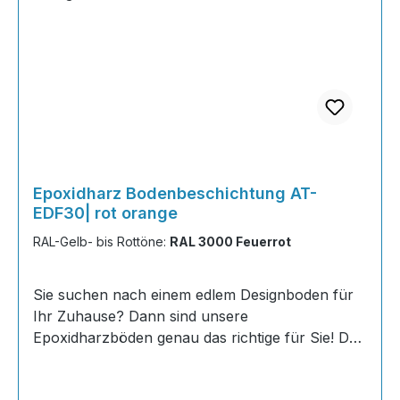
Epoxidharz Bodenbeschichtung AT-
EDF30| rot orange
RAL-Gelb- bis Rottöne:
RAL 3000 Feuerrot
Sie suchen nach einem edlem Designboden für
Ihr Zuhause? Dann sind unsere
Epoxidharzböden genau das richtige für Sie! Der
AT-EDF 30 ist einfach zu Verlegen, im
ausgehärteten Zustand extrem belastbar und