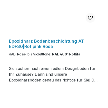
Epoxidharz Bodenbeschichtung AT-
EDF30|Rot pink Rosa
RAL- Rosa- bis Violetttöne:
RAL 4001 Rotlila
Sie suchen nach einem edlem Designboden für
Ihr Zuhause? Dann sind unsere
Epoxidharzböden genau das richtige für Sie! Der
AT-EDF 30 ist einfach zu Verlegen, im
ausgehärteten Zustand extrem belastbar und
dank fugenfreier Oberfläche äußerst hygienisch
und schnell zu reinigen. Dank unserer großen