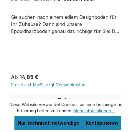
Sie suchen nach einem edlem Designboden für
Ihr Zuhause? Dann sind unsere
Epoxidharzböden genau das richtige für Sie! Der
AT-EDF 30 ist einfach zu Verlegen, im
ausgehärteten Zustand extrem belastbar und
dank fugenfreier Oberfläche äußerst hygienisch
und schnell zu reinigen. Dank unserer großen
Farbauswahl ist für jeden was dabei - auch
Farbkombinationen sind möglich. Von edlen
Regulärer Preis:
Ab
14,85 €
Naturtönen bis knallig-bunt ist alles möglich!
Preise inkl. MwSt. zzgl. Versandkosten
Wenn Sie eine farbige Bodenbeschichtung
bestellt haben, können sie uns bequem über N
Details
Diese Website verwendet Cookies, um eine bestmögliche
Erfahrung bieten zu können.
Mehr Informationen ...
Nur technisch notwendige
Konfigurieren