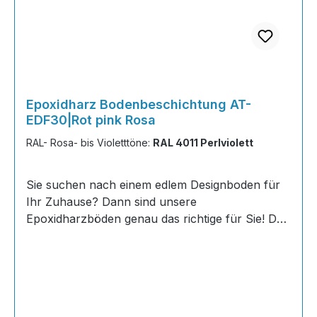
Epoxidharz Bodenbeschichtung AT-
EDF30|Rot pink Rosa
RAL- Rosa- bis Violetttöne:
RAL 4011 Perlviolett
Sie suchen nach einem edlem Designboden für
Ihr Zuhause? Dann sind unsere
Epoxidharzböden genau das richtige für Sie! Der
AT-EDF 30 ist einfach zu Verlegen, im
ausgehärteten Zustand extrem belastbar und
dank fugenfreier Oberfläche äußerst hygienisch
und schnell zu reinigen. Dank unserer großen
Farbauswahl ist für jeden was dabei - auch