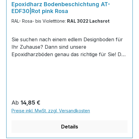
Epoxidharz Bodenbeschichtung AT-
EDF30|Rot pink Rosa
RAL- Rosa- bis Violetttöne:
RAL 3022 Lachsrot
Sie suchen nach einem edlem Designboden für
Ihr Zuhause? Dann sind unsere
Epoxidharzböden genau das richtige für Sie! Der
AT-EDF 30 ist einfach zu Verlegen, im
ausgehärteten Zustand extrem belastbar und
dank fugenfreier Oberfläche äußerst hygienisch
und schnell zu reinigen. Dank unserer großen
Farbauswahl ist für jeden was dabei - auch
Farbkombinationen sind möglich. Von edlen
Regulärer Preis:
Ab
14,85 €
Naturtönen bis knallig-bunt ist alles möglich!
Preise inkl. MwSt. zzgl. Versandkosten
Wenn Sie eine farbige Bodenbeschichtung
bestellt haben, können sie uns bequem über N
Details