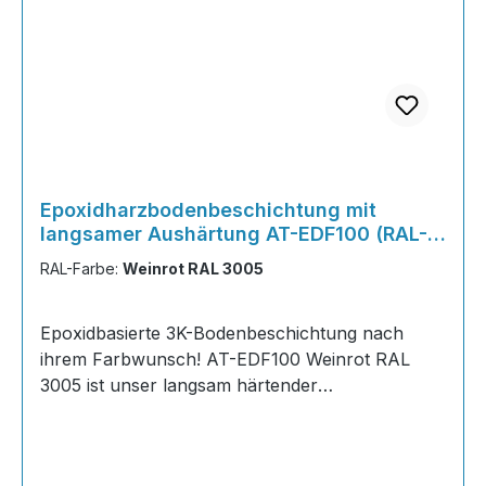
Epoxidharzbodenbeschichtung mit
langsamer Aushärtung AT-EDF100 (RAL-
Farbe : Weinrot RAL 3005)
RAL-Farbe:
Weinrot RAL 3005
Epoxidbasierte 3K-Bodenbeschichtung nach
ihrem Farbwunsch! AT-EDF100 Weinrot RAL
3005 ist unser langsam härtender
Epoxidharzboden mit 100 Minuten Topfzeit –
ideal für große Flächen ab 20 m², bei denen
schnell härtende Systeme unter Zeitdruck