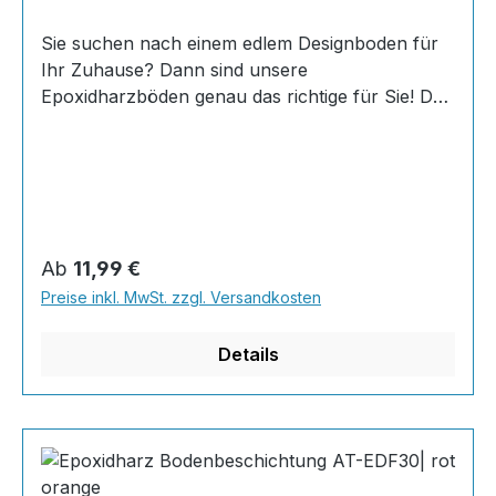
Sie suchen nach einem edlem Designboden für
Ihr Zuhause? Dann sind unsere
Epoxidharzböden genau das richtige für Sie! Der
AT-EDF 30 ist einfach zu Verlegen, im
ausgehärteten Zustand extrem belastbar und
dank fugenfreier Oberfläche äußerst hygienisch
und schnell zu reinigen. Dank unserer großen
Farbauswahl ist für jeden was dabei - auch
Farbkombinationen sind möglich. Von edlen
Regulärer Preis:
Ab
11,99 €
Naturtönen bis knallig-bunt ist alles möglich!
Preise inkl. MwSt. zzgl. Versandkosten
INHALT 667 Gramm Epoxidharz 330 Gramm
Härter 20 Gramm Farbpaste nach Wahl, RAL
Details
Farb