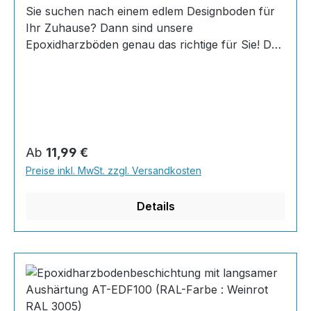
Sie suchen nach einem edlem Designboden für
Ihr Zuhause? Dann sind unsere
Epoxidharzböden genau das richtige für Sie! Der
AT-EDF 30 ist einfach zu Verlegen, im
ausgehärteten Zustand extrem belastbar und
dank fugenfreier Oberfläche äußerst hygienisch
und schnell zu reinigen. Dank unserer großen
Farbauswahl ist für jeden was dabei - auch
Farbkombinationen sind möglich. Von edlen
Regulärer Preis:
Ab
11,99 €
Naturtönen bis knallig-bunt ist alles möglich!
Preise inkl. MwSt. zzgl. Versandkosten
INHALT 667 Gramm Epoxidharz 330 Gramm
Härter 20 Gramm Farbpaste nach Wahl, RAL
Details
Farb