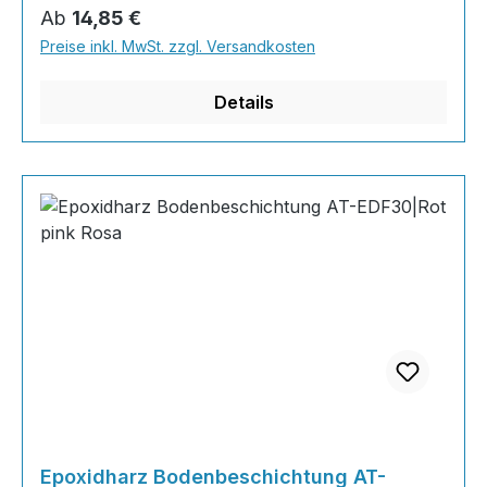
Farbkombinationen sind möglich. Von edlen
Regulärer Preis:
Ab
14,85 €
Naturtönen bis knallig-bunt ist alles möglich!
Preise inkl. MwSt. zzgl. Versandkosten
Wenn Sie eine farbige Bodenbeschichtung
bestellt haben, können sie uns bequem über N
Details
Epoxidharz Bodenbeschichtung AT-